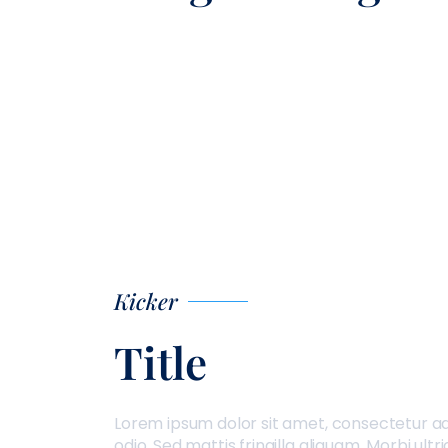
Kicker
Title
Lorem ipsum dolor sit amet, consectetur adipi
odio. Sed mattis fringilla aliquam. Morbi ult