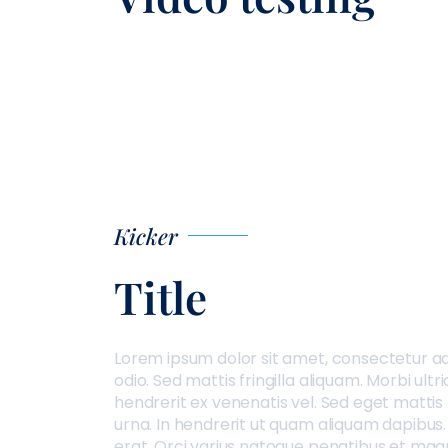
Kicker
Title
Lorem ipsum dolor sit amet, consectetur adipi
odio. Sed mattis fringilla aliquam. Morbi ult
hendrerit ex venenatis vel. Sed eget mattis 
urna. In hendrerit ut quam aliquam dapibus
erat. Orci varius natoque penatibus et magn