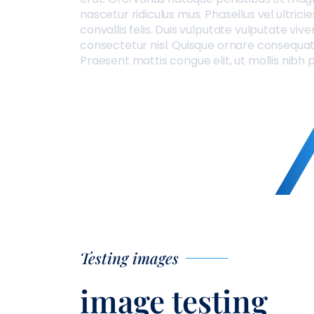
nascetur ridiculus mus. Phasellus vel ultrici
convallis felis. Duis vulputate vulputate vive
consectetur nisl. Quisque ornare consequa
Praesent mattis congue elit, ut mollis nibh p
Testing images
image testing