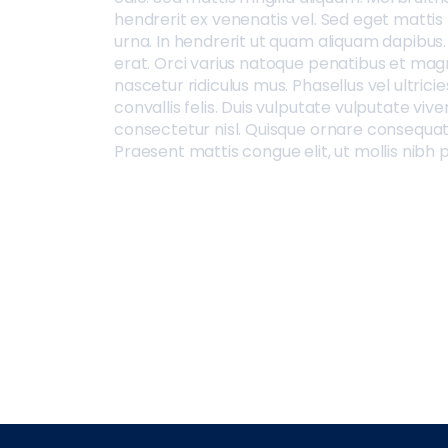
hendrerit ex venenatis vel. Sed eget mattis 
urna. In hendrerit ut quam aliquam dapibus
erat. Orci varius natoque penatibus et magn
nascetur ridiculus mus. Phasellus vel ultrici
convallis felis. Duis vulputate vulputate vive
consectetur nisl. Quisque ornare consequa
Praesent mattis congue elit, ut mollis nibh p