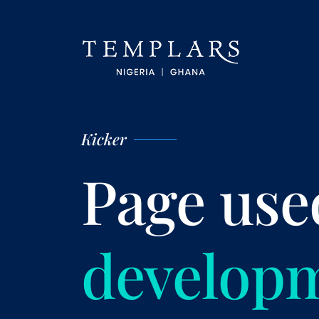
Kicker
Page use
develop