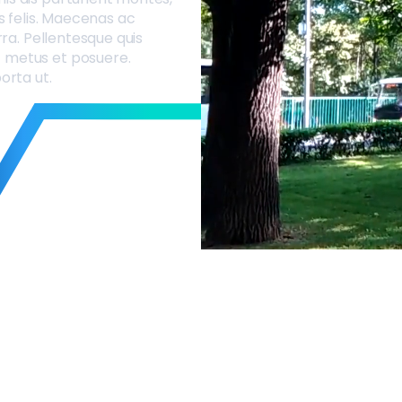
es felis. Maecenas ac
rra. Pellentesque quis
t metus et posuere.
orta ut.