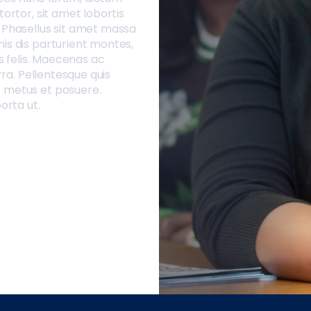
tortor, sit amet lobortis
. Phasellus sit amet massa
is dis parturient montes,
es felis. Maecenas ac
rra. Pellentesque quis
t metus et posuere.
orta ut.