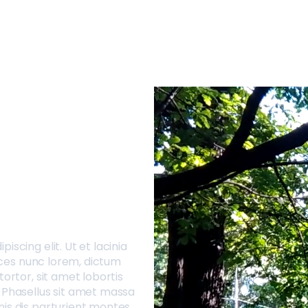
scing elit. Ut et lacinia
rices nunc lorem, dictum
tortor, sit amet lobortis
. Phasellus sit amet massa
is dis parturient montes,