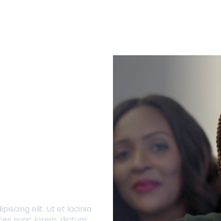
scing elit. Ut et lacinia
rices nunc lorem, dictum