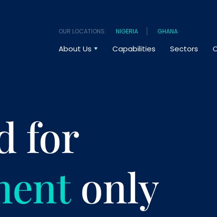
OUR LOCATIONS:
NIGERIA
GHANA
About Us
Capabilities
Sectors
O
d for
ment
only